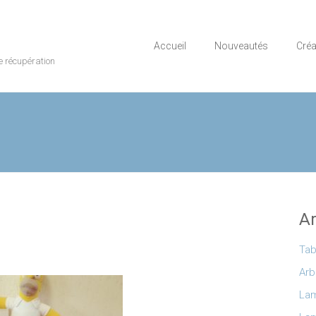
Accueil
Nouveautés
Créa
e récupération
Ar
Tab
Arb
Lam