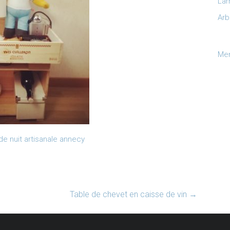
Lam
Arb
Men
de nuit artisanale annecy
Table de chevet en caisse de vin
→