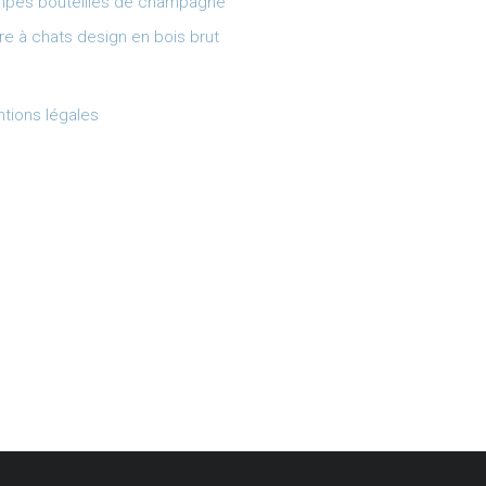
pes bouteilles de champagne
re à chats design en bois brut
tions légales