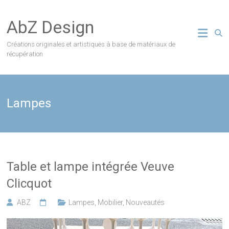
Skip
to
AbZ Design
content
Créations originales et artistiques à base de matériaux de
récupération
Lampes
Table et lampe intégrée Veuve
Clicquot
ABZ
Lampes
,
Mobilier
,
Nouveautés