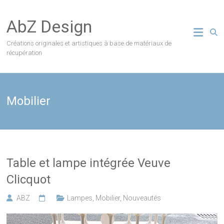
Skip
to
AbZ Design
content
Créations originales et artistiques à base de matériaux de
récupération
Mobilier
Table et lampe intégrée Veuve
Clicquot
ABZ
Lampes
,
Mobilier
,
Nouveautés