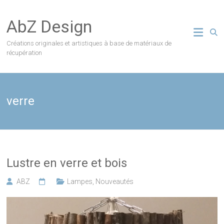
Skip
to
AbZ Design
content
Créations originales et artistiques à base de matériaux de
récupération
verre
Lustre en verre et bois
ABZ
Lampes
,
Nouveautés