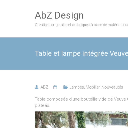
Skip
to
AbZ Design
content
Créations originales et artistiques à base de matériaux d
Table et lampe intégrée Veuve
ABZ
Lampes
,
Mobilier
,
Nouveautés
Table composée d’une bouteille vide de Veuve C
plateau.