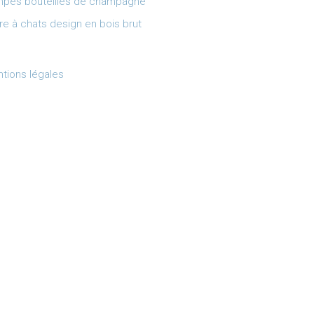
pes bouteilles de champagne
re à chats design en bois brut
tions légales