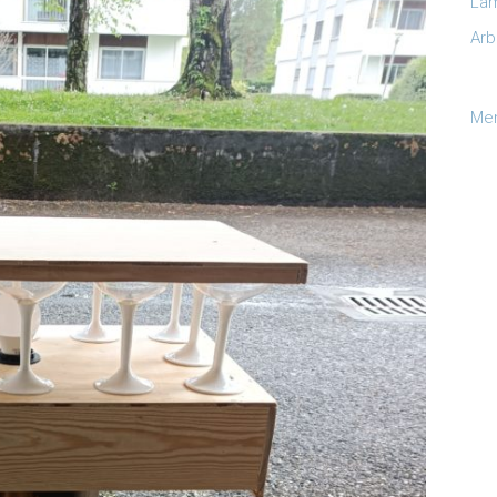
Lam
Arb
Men