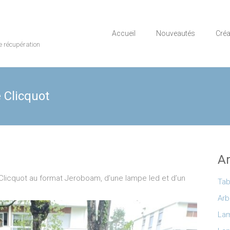
Accueil
Nouveautés
Créa
e récupération
 Clicquot
Ar
licquot au format Jeroboam, d’une lampe led et d’un
Tab
Arb
Lam