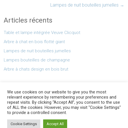
Lampes de nuit bouteilles jumelles
→
Articles récents
Table et lampe intégrée Veuve Clicquot
Arbre à chat en bois flotté giant
Lampes de nuit bouteilles jumelles
Lampes bouteilles de champagne
Arbre à chats design en bois brut
Mentions légales
We use cookies on our website to give you the most
relevant experience by remembering your preferences and
repeat visits. By clicking “Accept All”, you consent to the use
of ALL the cookies. However, you may visit "Cookie Settings"
to provide a controlled consent.
Copyright © 2026
. All rights reserved.
AbZ Design
Cookie Settings
Accept All
Theme:
by ThemeGrill. Powered by
.
Ample
WordPress