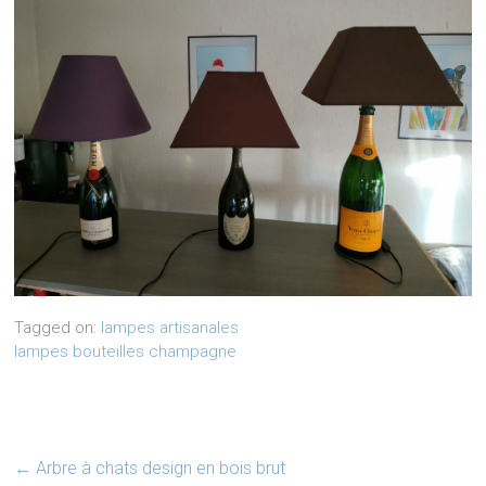
Tagged on:
lampes artisanales
lampes bouteilles champagne
←
Arbre à chats design en bois brut